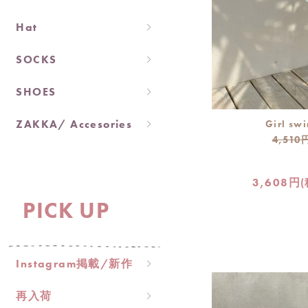
Hat
SOCKS
SHOES
ZAKKA/ Accesories
Girl sw
4,510
3,608円
PICK UP
Instagram掲載/新作
再入荷