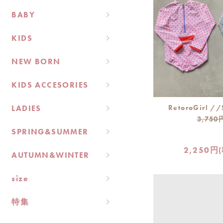
BABY
KIDS
NEW BORN
KIDS ACCESORIES
LADIES
RetoroGirl /
3,750
SPRING&SUMMER
2,250円
AUTUMN&WINTER
size
特集