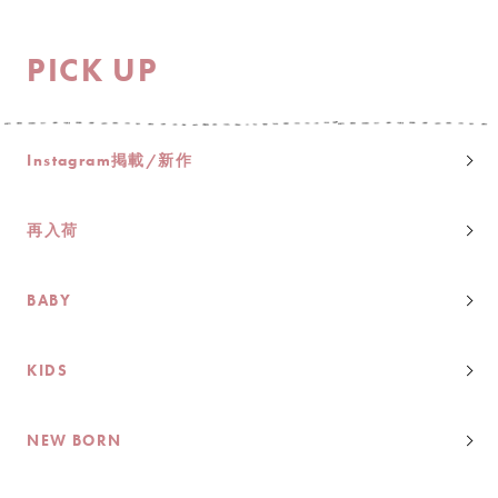
PICK UP
Instagram掲載/新作
再入荷
BABY
KIDS
NEW BORN