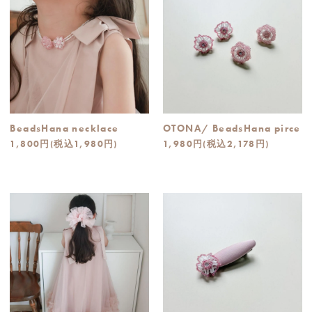
BeadsHana necklace
OTONA/ BeadsHana pirce
1,800円(税込1,980円)
1,980円(税込2,178円)