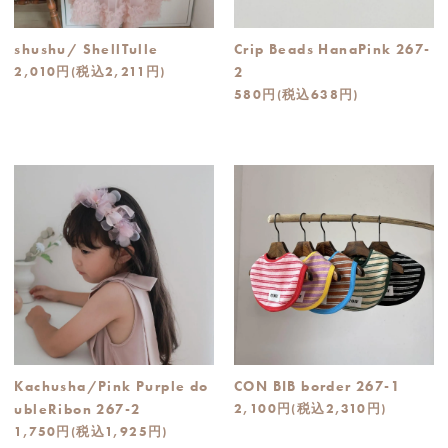
shushu/ ShellTulle
Crip Beads HanaPink 267-
2,010円(税込2,211円)
2
580円(税込638円)
Kachusha/Pink Purple do
CON BIB border 267-1
ubleRibon 267-2
2,100円(税込2,310円)
1,750円(税込1,925円)