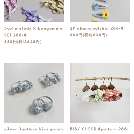
5col melody Ribongomme
2P ohana patchin 266-4
SET 266-4
580円(税込638円)
580円(税込638円)
silver 3pattern kira gomm
BIB/ CHECK 4pattern 266-