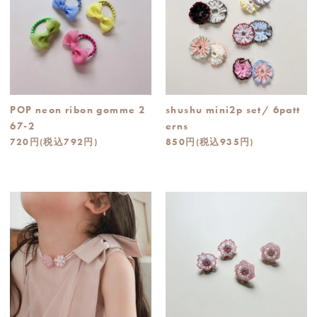
POP neon ribon gomme 2
shushu mini2p set/ 6patt
67-2
erns
720円(税込792円)
850円(税込935円)