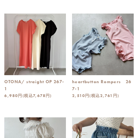
OTONA/ straight OP 267-
heartbutton Rompers 26
1
7-1
6,980円(税込7,678円)
2,510円(税込2,761円)