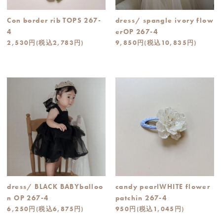
Con border rib TOPS 267-
dress/ spangle ivory flow
4
erOP 267-4
2,530円(税込2,783円)
9,850円(税込10,835円)
dress/ BLACK BABYballoo
candy pearlWHITE flower
n OP 267-4
patchin 267-4
6,250円(税込6,875円)
950円(税込1,045円)