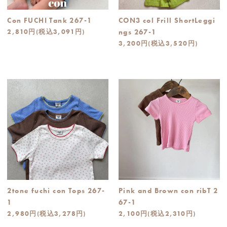
Con FUCHI Tank 267-1
CON3 col Frill ShortLeggi
2,810円(税込3,091円)
ngs 267-1
3,200円(税込3,520円)
2tone fuchi con Tops 267-
Pink and Brown con ribT 2
1
67-1
2,980円(税込3,278円)
2,100円(税込2,310円)