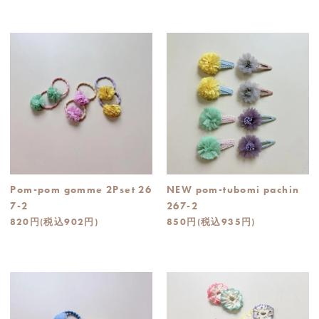
Pom-pom gomme 2Pset 26
NEW pom-tubomi pachin
7-2
267-2
820円(税込902円)
850円(税込935円)