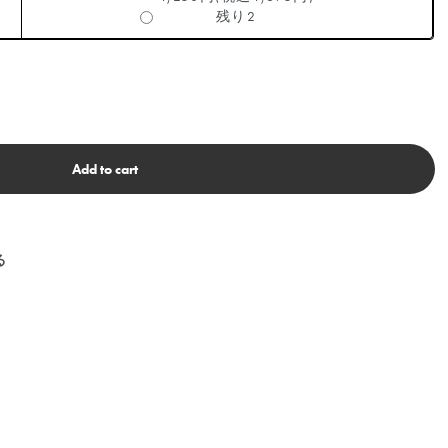
残り2
Add to cart
る