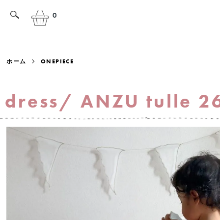
0
ホーム
ONEPIECE
dress/ ANZU tulle 2