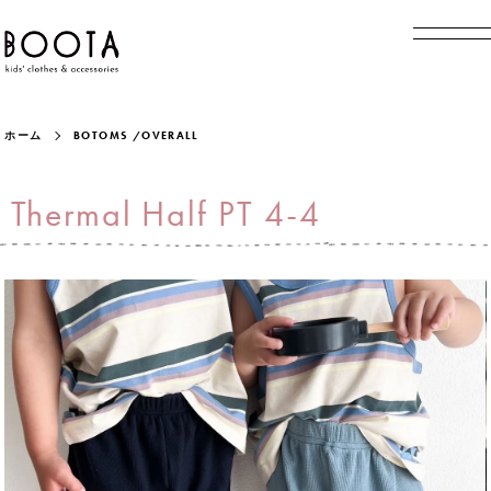
ホーム
BOTOMS /OVERALL
Thermal Half PT 4-4