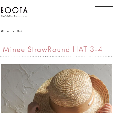
ホーム
Hat
Minee StrawRound HAT 3-4