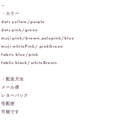
--
・カラー
dots yellow/purple
dots pink/green
muji pink/brown,palepink/blue
muji whitePink/ pinkGreen
fabric blue/pink
fablic black/whiteBrown
・配送方法
メール便
レターパック
宅配便
可能です