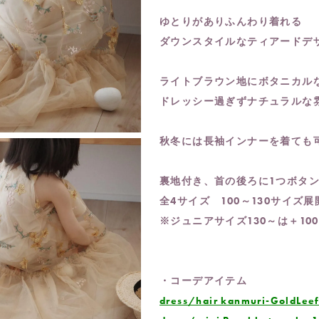
ゆとりがありふんわり着れる
ダウンスタイルなティアードデ
ライトブラウン地にボタニカル
ドレッシー過ぎずナチュラルな
秋冬には長袖インナーを着ても
裏地付き、首の後ろに1つボタ
全4サイズ 100～130サイズ
※ジュニアサイズ130～は＋10
・コーデアイテム
dress/hair kanmuri-GoldLeef