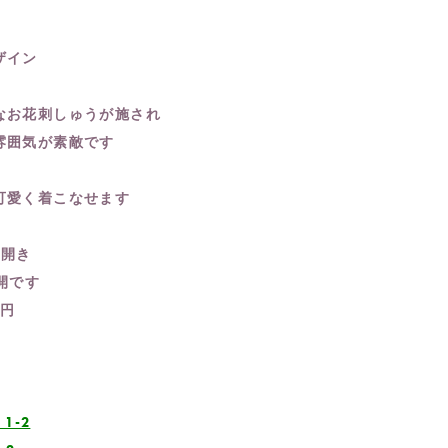
ザイン
なお花刺しゅうが施され
雰囲気が素敵です
可愛く着こなせます
ン開き
展開です
0円
 1-2