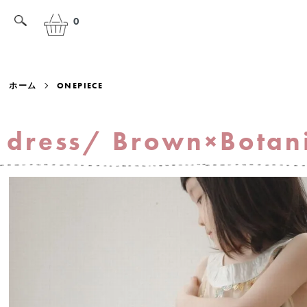
0
ホーム
ONEPIECE
dress/ Brown×Bot