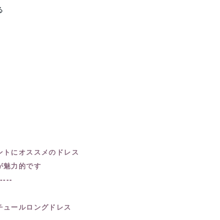
る
ントにオススメのドレス
が魅力的です
-----
チュールロングドレス