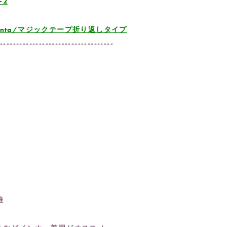
-2
oes Cienta/マジックテープ折り返しタイプ
------------------------------------
維