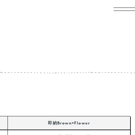
即納Brown×Flower