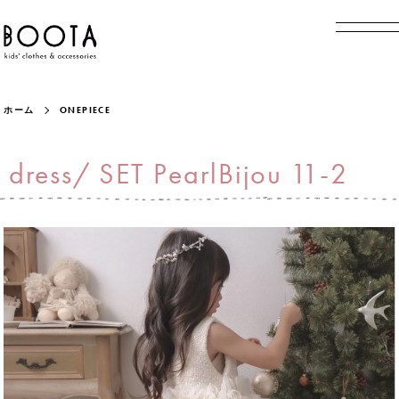
ホーム
ONEPIECE
dress/ SET PearlBijou 11-2