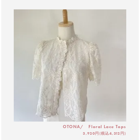
OTONA/ Floral Lace Tops
3,920円(税込4,312円)