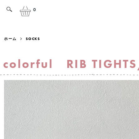
0
ホーム
SOCKS
colorful RIB TIGH