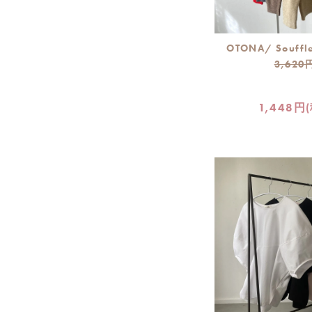
OTONA/ Souffle
3,620
1,448円