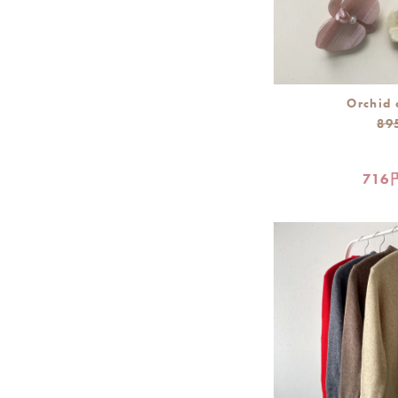
Orchid 
89
716