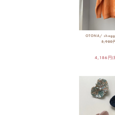
OTONA/ shagg
5,980
4,186円