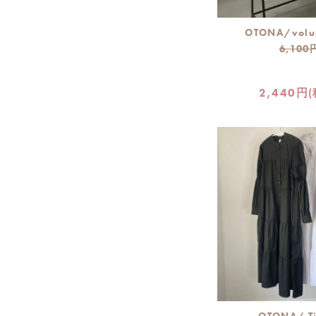
OTONA/volu
6,100
2,440円