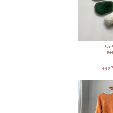
Fur 
55
440