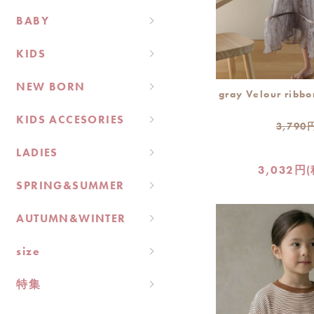
BABY
KIDS
NEW BORN
gray Velour ribb
KIDS ACCESORIES
3,790
LADIES
3,032円
SPRING&SUMMER
AUTUMN&WINTER
size
特集