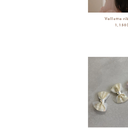
Valletta r
1,15