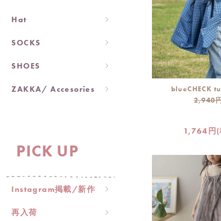
Hat
SOCKS
SHOES
ZAKKA/ Accesories
blueCHECK tu
2,940
1,764円
PICK UP
Instagram掲載/新作
再入荷