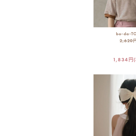
bo-da-TO
2,620
1,834円