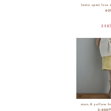
lame span lcce 
62
558
mon.A yellow h
3,400