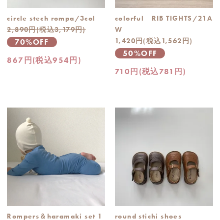
circle stech rompa/3col
colorful RIB TIGHTS/21A
2,890円(税込3,179円)
W
1,420円(税込1,562円)
70%OFF
50%OFF
867円(税込954円)
710円(税込781円)
Rompers＆haramaki set 1
round stichi shoes