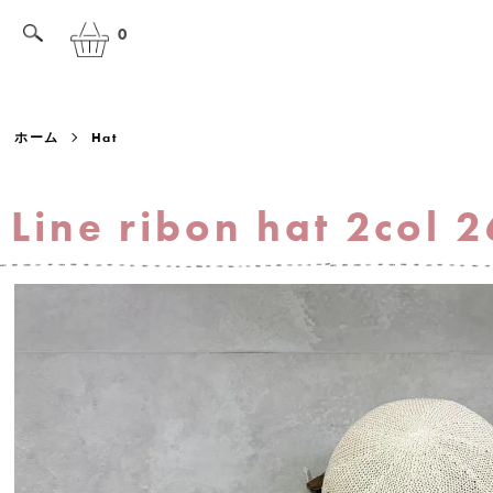
0
ホーム
Hat
Line ribon hat 2col 