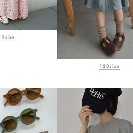
10size
120size