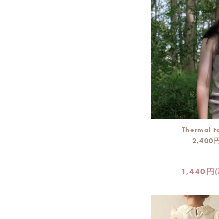
Thermal t
2,400
1,440円