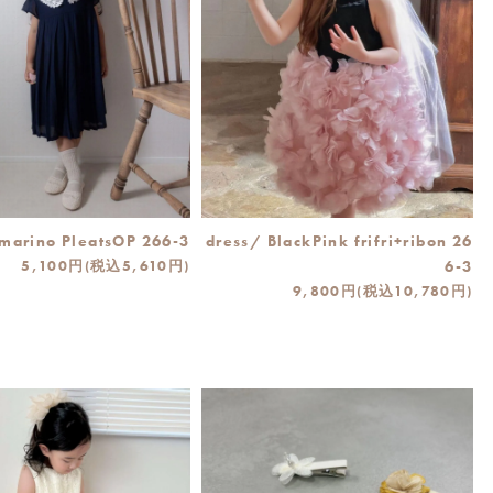
 marino PleatsOP 266-3
dress/ BlackPink frifri+ribon 26
5,100円(税込5,610円)
6-3
9,800円(税込10,780円)