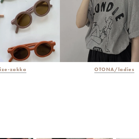
size-zakka
OTONA/ladies