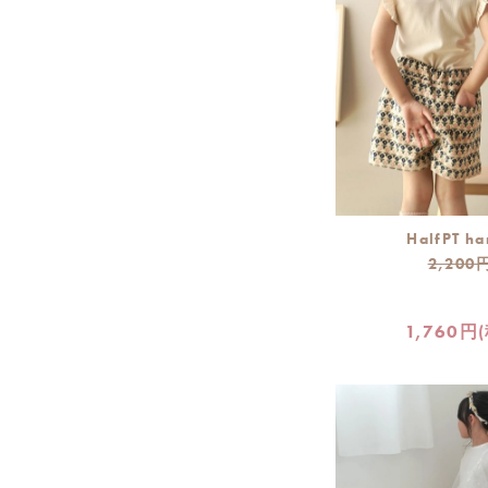
HalfPT ha
2,200
1,760円